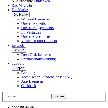
Alle Produkte
Entdecken
Das Magazin
Die Marke
Die Marke
Wir sind Laurastar
Unsere Expertise
Unsere Engagements
Ihr Vertrauen
Unsere Geschichte
Verstehen und Handeln
Le Club
Le Club
Dem Club beitreten
Freundschaftswerbung
Support
Support
Beratung
Technischer Kundendienst / FAQ
App Laurastar
Cashback
Suchen
0800 55 84 48