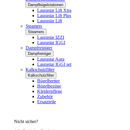
Dampfbügelstationen
Laurastar Lift Xtra
Laurastar Lift Plus
Laurastar Lift
Steamers
Steamers
Laurastar IZZI
Laurastar IGGI
Dampfreiniger
Dampfreiniger
Laurastar Aura
Laurastar IGGI set
Kalkschutzfilter
Kalkschutzfilter
Bügelbretter
Bügelbezüge
Kleiderpflege
Zubehör
Ersatzteile
Nicht sicher?