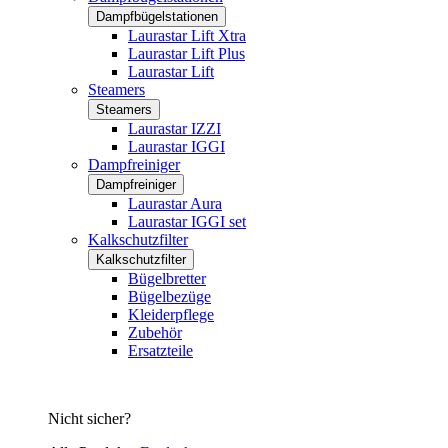
Dampfbügelstationen
Laurastar Lift Xtra
Laurastar Lift Plus
Laurastar Lift
Steamers
Steamers
Laurastar IZZI
Laurastar IGGI
Dampfreiniger
Dampfreiniger
Laurastar Aura
Laurastar IGGI set
Kalkschutzfilter
Kalkschutzfilter
Bügelbretter
Bügelbezüge
Kleiderpflege
Zubehör
Ersatzteile
Nicht sicher?