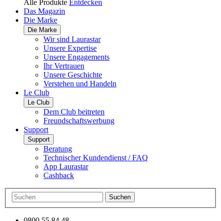
Alle Produkte
Entdecken
Das Magazin
Die Marke
Die Marke
Wir sind Laurastar
Unsere Expertise
Unsere Engagements
Ihr Vertrauen
Unsere Geschichte
Verstehen und Handeln
Le Club
Le Club
Dem Club beitreten
Freundschaftswerbung
Support
Support
Beratung
Technischer Kundendienst / FAQ
App Laurastar
Cashback
Suchen
0800 55 84 48