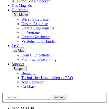
Alle Produkte
Entdecken
Das Magazin
Die Marke
Die Marke
Wir sind Laurastar
Unsere Expertise
Unsere Engagements
Ihr Vertrauen
Unsere Geschichte
Verstehen und Handeln
Le Club
Le Club
Dem Club beitreten
Freundschaftswerbung
Support
Support
Beratung
Technischer Kundendienst / FAQ
App Laurastar
Cashback
Suchen
0800 55 84 48