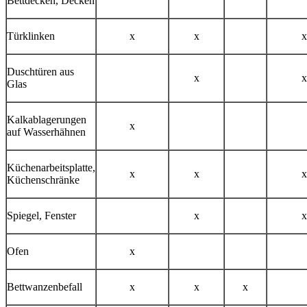
Bettdecken, Decken
Türklinken​
x
x
x
Duschtüren aus
x
x
Glas​
Kalkablagerungen
x
auf Wasserhähnen​
Küchenarbeitsplatte,
x
x
x
Küchenschränke
Spiegel, Fenster
x
x
Ofen​
x
Bettwanzenbefall​
x
x
x