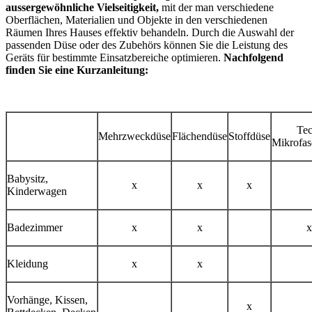
aussergewöhnliche Vielseitigkeit,
mit der man verschiedene
Oberflächen, Materialien und Objekte in den verschiedenen
Räumen Ihres Hauses effektiv behandeln. Durch die Auswahl der
passenden Düse oder des Zubehörs können Sie die Leistung des
Geräts für bestimmte Einsatzbereiche optimieren.
Nachfolgend
finden Sie eine Kurzanleitung:
Tec
Mehrzweckdüse
Flächendüse
Stoffdüse
Mikrofas
Babysitz​,
x
x
x
Kinderwagen
Badezimmer​
x
x
x
Kleidung
x
x
Vorhänge, Kissen,
x