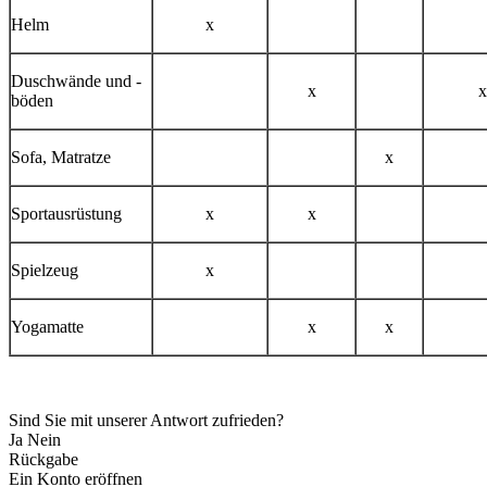
Helm
x
Duschwände und -
x
x
böden​
Sofa, Matratze
x
Sportausrüstung
x
x
Spielzeug
x
Yogamatte
x
x
Sind Sie mit unserer Antwort zufrieden?
Ja
Nein
Rückgabe
Ein Konto eröffnen