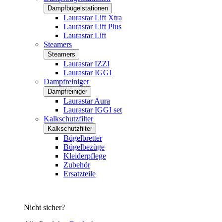
Dampfbügelstationen
Laurastar Lift Xtra
Laurastar Lift Plus
Laurastar Lift
Steamers
Steamers
Laurastar IZZI
Laurastar IGGI
Dampfreiniger
Dampfreiniger
Laurastar Aura
Laurastar IGGI set
Kalkschutzfilter
Kalkschutzfilter
Bügelbretter
Bügelbezüge
Kleiderpflege
Zubehör
Ersatzteile
Nicht sicher?