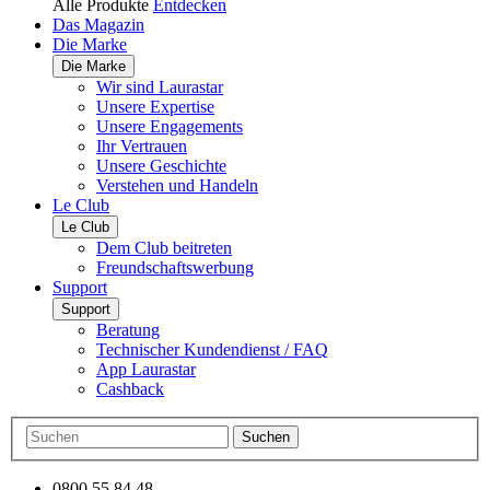
Alle Produkte
Entdecken
Das Magazin
Die Marke
Die Marke
Wir sind Laurastar
Unsere Expertise
Unsere Engagements
Ihr Vertrauen
Unsere Geschichte
Verstehen und Handeln
Le Club
Le Club
Dem Club beitreten
Freundschaftswerbung
Support
Support
Beratung
Technischer Kundendienst / FAQ
App Laurastar
Cashback
Suchen
0800 55 84 48