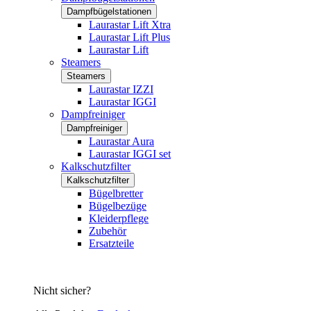
Dampfbügelstationen
Laurastar Lift Xtra
Laurastar Lift Plus
Laurastar Lift
Steamers
Steamers
Laurastar IZZI
Laurastar IGGI
Dampfreiniger
Dampfreiniger
Laurastar Aura
Laurastar IGGI set
Kalkschutzfilter
Kalkschutzfilter
Bügelbretter
Bügelbezüge
Kleiderpflege
Zubehör
Ersatzteile
Nicht sicher?