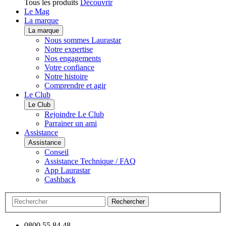
Tous les produits
Découvrir
Le Mag
La marque
La marque
Nous sommes Laurastar
Notre expertise
Nos engagements
Votre confiance
Notre histoire
Comprendre et agir
Le Club
Le Club
Rejoindre Le Club
Parrainer un ami
Assistance
Assistance
Conseil
Assistance Technique / FAQ
App Laurastar
Cashback
Rechercher
0800 55 84 48