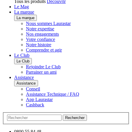
Tous les produits
Découvrir
Le Mag
La marque
La marque
Nous sommes Laurastar
Notre expertise
Nos engagements
Votre confiance
Notre histoire
Comprendre et agir
Le Club
Le Club
Rejoindre Le Club
Parrainer un ami
Assistance
Assistance
Conseil
Assistance Technique / FAQ
App Laurastar
Cashback
Rechercher
0800 55 84 48