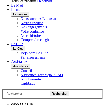
Tous les produits
Découvrir
Le Mag
La marque
La marque
Nous sommes Laurastar
Notre expertise
Nos engagements
Votre confiance
Notre histoire
Comprendre et agir
Le Club
Le Club
Rejoindre Le Club
Parrainer un ami
Assistance
Assistance
Conseil
Assistance Technique / FAQ
App Laurastar
Cashback
Rechercher
0800 55 84 48