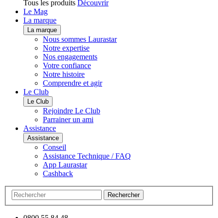
Tous les produits
Découvrir
Le Mag
La marque
La marque
Nous sommes Laurastar
Notre expertise
Nos engagements
Votre confiance
Notre histoire
Comprendre et agir
Le Club
Le Club
Rejoindre Le Club
Parrainer un ami
Assistance
Assistance
Conseil
Assistance Technique / FAQ
App Laurastar
Cashback
Rechercher
0800 55 84 48