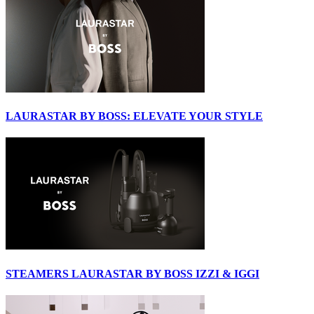
LAURASTAR BY BOSS: ELEVATE YOUR STYLE
STEAMERS LAURASTAR BY BOSS IZZI & IGGI