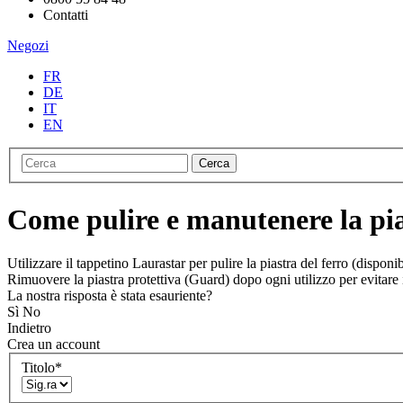
Contatti
Negozi
FR
DE
IT
EN
Cerca
Come pulire e manutenere la pi
Utilizzare il tappetino Laurastar per pulire la piastra del ferro (dispon
Rimuovere la piastra protettiva (Guard) dopo ogni utilizzo per evitare 
La nostra risposta è stata esauriente?
Sì
No
Indietro
Crea un account
Titolo
*