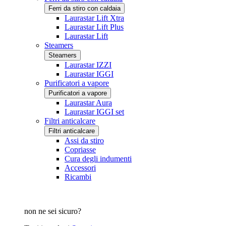
Ferri da stiro con caldaia
Laurastar Lift Xtra
Laurastar Lift Plus
Laurastar Lift
Steamers
Steamers
Laurastar IZZI
Laurastar IGGI
Purificatori a vapore
Purificatori a vapore
Laurastar Aura
Laurastar IGGI set
Filtri anticalcare
Filtri anticalcare
Assi da stiro
Copriasse
Cura degli indumenti
Accessori
Ricambi
non ne sei sicuro?