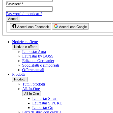
Password
*
Password dimenticata?
Accedi
Accedi con Facebook
Accedi con Google
Notizie e offerte
Notizie e offerte
Laurastar Aura
Laurastar by BOSS
Edizione Germanier
Soddisfatti o rimborsati
Offerte attuali
Prodotti
Prodotti
Tutti i prodotti
All-In-One
All-In-One
Laurastar Smart
Laurastar S PURE
Laurastar Go
Ferri da stiro con caldaia