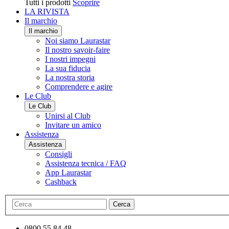
Tutti i prodotti
Scoprire
LA RIVISTA
Il marchio
Il marchio
Noi siamo Laurastar
Il nostro savoir-faire
I nostri impegni
La sua fiducia
La nostra storia
Comprendere e agire
Le Club
Le Club
Unirsi al Club
Invitare un amico
Assistenza
Assistenza
Consigli
Assistenza tecnica / FAQ
App Laurastar
Cashback
Cerca
0800 55 84 48