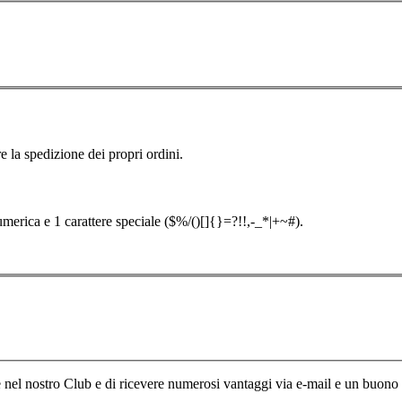
e la spedizione dei propri ordini.
merica e 1 carattere speciale ($%/()[]{}=?!!,-_*|+~#).
re nel nostro Club e di ricevere numerosi vantaggi via e-mail e un buono d’