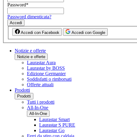
Password
*
Password dimenticata?
Accedi
Accedi con Facebook
Accedi con Google
Notizie e offerte
Notizie e offerte
Laurastar Aura
Laurastar by BOSS
Edizione Germanier
Soddisfatti o rimborsati
Offerte attuali
Prodotti
Prodotti
Tutti i prodotti
All-In-One
All-In-One
Laurastar Smart
Laurastar S PURE
Laurastar Go
Ferri da stiro con caldaia