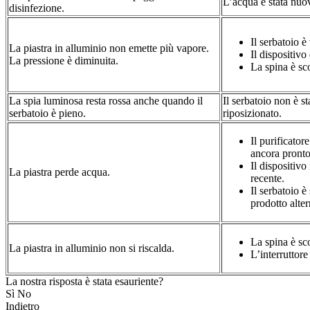
L’acqua è stata nuo
disinfezione.
Il serbatoio è
La piastra in alluminio non emette più vapore.
Il dispositivo
La pressione è diminuita.
La spina è sco
La spia luminosa resta rossa anche quando il
Il serbatoio non è s
serbatoio è pieno.
riposizionato.
Il purificato
ancora pronto
Il dispositivo
La piastra perde acqua.
recente.
Il serbatoio è
prodotto alter
La spina è sco
La piastra in alluminio non si riscalda.
L’interruttore
La nostra risposta è stata esauriente?
Sì
No
Indietro