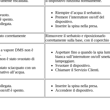
vamente riscaldata.
Il dispositivo funziona normalmente.
Riempire d’acqua il serbatoio.
 vuoto.
Premere l’interruttore on/off del
 è spento.
dispositivo.
llegata.
Inserire la spina nella presa.
tato correttamente
Rimuovere il serbatoio e riposizionarlo
correttamente sulla base, con il coperchio
re a vapore DMS non è
Aspettare fino a quando la spia lu
.
bianca sull’interruttore on/off smett
 non è stato svuotato di
lampeggiare.
Svuotare il dispositivo.
 stato sciacquato con un
Chiamare il Servizio Clienti.
nativo all’acqua.
llegata.
Inserire la spina nella presa.
 on/off è spento.
Accendere il dispositivo.