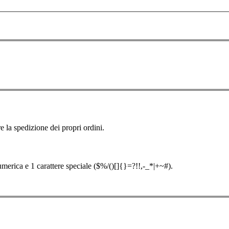
e la spedizione dei propri ordini.
merica e 1 carattere speciale ($%/()[]{}=?!!,-_*|+~#).