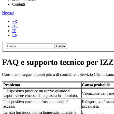
Contatti
Negozi
FR
DE
IT
EN
Cerca
FAQ e supporto tecnico per IZZ
Consultare i seguenti punti prima di contattare il Servizio Clienti Laura
Problema
Causa probabile
Il dispositivo produce un ronzio quando il
Vibrazione del gene
vapore viene emesso dalla piastra in alluminio.
Il dispositivo emette un fruscio quando è
Il dispositivo è sta
acceso.
riscaldarsi.
La spia luminosa bianca lampeggia durante la