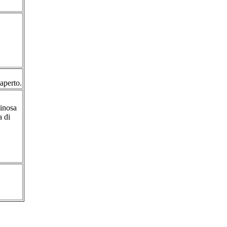
 aperto.
minosa
a di