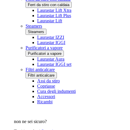
Ferri da stiro con caldaia
Laurastar Lift Xtra
Laurastar Lift Plus
Laurastar Lift
Steamers
Steamers
Laurastar IZZI
Laurastar IGGI
Purificatori a vapore
Purificatori a vapore
Laurastar Aura
Laurastar IGGI set
Filtri anticalcare
Filtri anticalcare
Assi da stiro
Copriasse
Cura degli indumenti
Accessori
Ricambi
non ne sei sicuro?