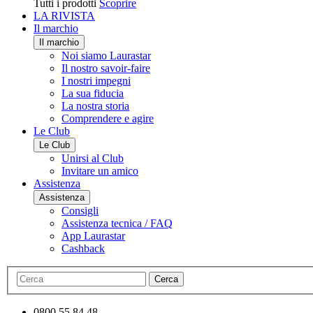
Tutti i prodotti
Scoprire
LA RIVISTA
Il marchio
Il marchio
Noi siamo Laurastar
Il nostro savoir-faire
I nostri impegni
La sua fiducia
La nostra storia
Comprendere e agire
Le Club
Le Club
Unirsi al Club
Invitare un amico
Assistenza
Assistenza
Consigli
Assistenza tecnica / FAQ
App Laurastar
Cashback
Cerca
0800 55 84 48