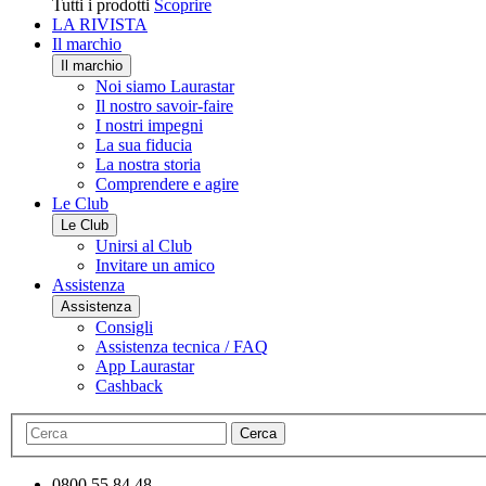
Tutti i prodotti
Scoprire
LA RIVISTA
Il marchio
Il marchio
Noi siamo Laurastar
Il nostro savoir-faire
I nostri impegni
La sua fiducia
La nostra storia
Comprendere e agire
Le Club
Le Club
Unirsi al Club
Invitare un amico
Assistenza
Assistenza
Consigli
Assistenza tecnica / FAQ
App Laurastar
Cashback
Cerca
0800 55 84 48