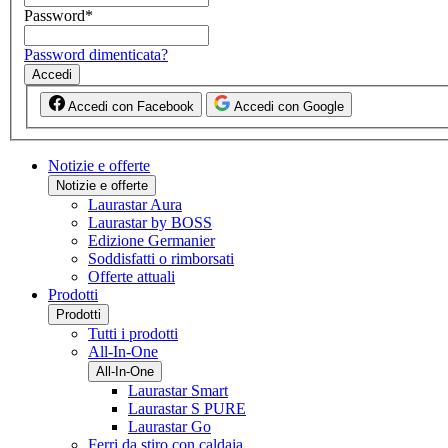
Password
*
Password dimenticata?
Accedi
Accedi con Facebook
Accedi con Google
Notizie e offerte
Notizie e offerte
Laurastar Aura
Laurastar by BOSS
Edizione Germanier
Soddisfatti o rimborsati
Offerte attuali
Prodotti
Prodotti
Tutti i prodotti
All-In-One
All-In-One
Laurastar Smart
Laurastar S PURE
Laurastar Go
Ferri da stiro con caldaia