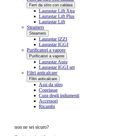
Ferri da stiro con caldaia
Laurastar Lift Xtra
Laurastar Lift Plus
Laurastar Lift
Steamers
Steamers
Laurastar IZZI
Laurastar IGGI
Purificatori a vapore
Purificatori a vapore
Laurastar Aura
Laurastar IGGI set
Filtri anticalcare
Filtri anticalcare
Assi da stiro
Copriasse
Cura degli indumenti
Accessori
Ricambi
non ne sei sicuro?