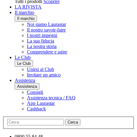
Tutti i prodotti
Scoprire
LA RIVISTA
Il marchio
Il marchio
Noi siamo Laurastar
Il nostro savoir-faire
I nostri impegni
La sua fiducia
La nostra storia
Comprendere e agire
Le Club
Le Club
Unirsi al Club
Invitare un amico
Assistenza
Assistenza
Consigli
Assistenza tecnica / FAQ
App Laurastar
Cashback
Cerca
0800 55 84 48