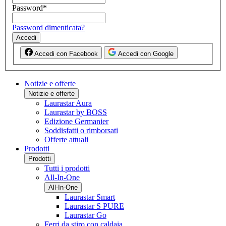
Password
*
Password dimenticata?
Accedi
Accedi con Facebook
Accedi con Google
Notizie e offerte
Notizie e offerte
Laurastar Aura
Laurastar by BOSS
Edizione Germanier
Soddisfatti o rimborsati
Offerte attuali
Prodotti
Prodotti
Tutti i prodotti
All-In-One
All-In-One
Laurastar Smart
Laurastar S PURE
Laurastar Go
Ferri da stiro con caldaia