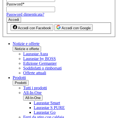
Password
*
Password dimenticata?
Accedi
Accedi con Facebook
Accedi con Google
Notizie e offerte
Notizie e offerte
Laurastar Aura
Laurastar by BOSS
Edizione Germanier
Soddisfatti o rimborsati
Offerte attuali
Prodotti
Prodotti
Tutti i prodotti
All-In-One
All-In-One
Laurastar Smart
Laurastar S PURE
Laurastar Go
Ferri da stiro con caldaia