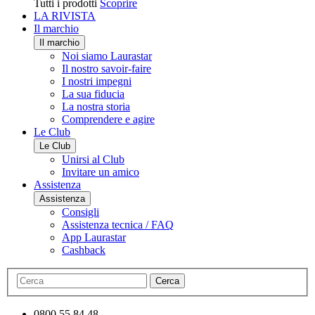
Tutti i prodotti
Scoprire
LA RIVISTA
Il marchio
Il marchio
Noi siamo Laurastar
Il nostro savoir-faire
I nostri impegni
La sua fiducia
La nostra storia
Comprendere e agire
Le Club
Le Club
Unirsi al Club
Invitare un amico
Assistenza
Assistenza
Consigli
Assistenza tecnica / FAQ
App Laurastar
Cashback
Cerca
0800 55 84 48