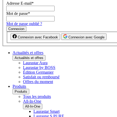
Adresse E-mail
*
Mot de passe
*
Mot de passe oublié ?
Connexion
Connexion avec Facebook
Connexion avec Google
Actualités et offres
Actualités et offres
Laurastar Aura
Laurastar by BOSS
Édition Germanier
Satisfait ou remboursé
Offres du moment
Produits
Produits
Tous les produits
All-In-One
All-In-One
Laurastar Smart
Laurastar S PURE