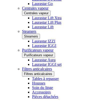
Laurastar Go
Centrales vapeur
Centrales vapeur
Laurastar Lift Xtra
Laurastar Lift Plus
Laurastar Lift
Steamers
Steamers
Laurastar IZZI
Laurastar IGGI
Purificateurs vapeur
Purificateurs vapeur
Laurastar Aura
Laurastar IGGI set
Filtres anticalcaires
Filtres anticalcaires
Tables à repasser
Housses
Soin du linge
Accessoires
Pièces détachées