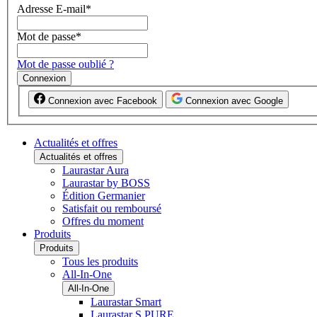
Adresse E-mail
*
Mot de passe
*
Mot de passe oublié ?
Connexion
Connexion avec Facebook
Connexion avec Google
Actualités et offres
Actualités et offres
Laurastar Aura
Laurastar by BOSS
Édition Germanier
Satisfait ou remboursé
Offres du moment
Produits
Produits
Tous les produits
All-In-One
All-In-One
Laurastar Smart
Laurastar S PURE