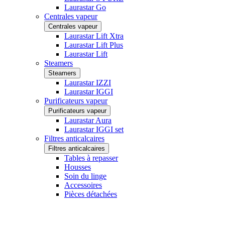
Laurastar Go
Centrales vapeur
Centrales vapeur
Laurastar Lift Xtra
Laurastar Lift Plus
Laurastar Lift
Steamers
Steamers
Laurastar IZZI
Laurastar IGGI
Purificateurs vapeur
Purificateurs vapeur
Laurastar Aura
Laurastar IGGI set
Filtres anticalcaires
Filtres anticalcaires
Tables à repasser
Housses
Soin du linge
Accessoires
Pièces détachées