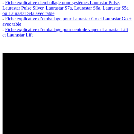
-
Fiche explicative d'emballage pour systèmes Laurastar Pulse,
Laurastar Pulse Silver, Laurastar S7a, Laurastar S6a, Laurastar S5a
ou Laurastar S4a avec table
-
Fiche explicative d’emballage pour Laurastar Go et Laurastar Go +
avec table
-
Fiche explicative d’emballage pour centrale vapeur Laurastar Lift
et Laurastar Lift +