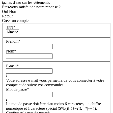
taches d'eau sur les vêtements.
Êtes-vous satisfait de notre réponse ?
Oui
Non
Retour
Créer un compte
Titre
*
Prénom
*
Nom
*
E-mail
*
i
Votre adresse e-mail vous permettra de vous connecter à votre
compte et de suivre vos commandes.
Mot de passe
*
i
Le mot de passe doit être d'au moins 6 caractères, un chiffre
numérique et 1 caractère spécial ($%/()[]{}=?!!,-_*|+~#).
Confirmer le mot de passe
*