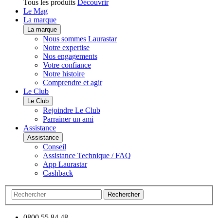
Tous les produits
Découvrir
Le Mag
La marque
La marque
Nous sommes Laurastar
Notre expertise
Nos engagements
Votre confiance
Notre histoire
Comprendre et agir
Le Club
Le Club
Rejoindre Le Club
Parrainer un ami
Assistance
Assistance
Conseil
Assistance Technique / FAQ
App Laurastar
Cashback
Rechercher
0800 55 84 48