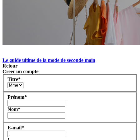
Le guide ultime de la mode de seconde main
Retour
Créer un compte
Titre
*
Prénom
*
Nom
*
E-mail
*
i