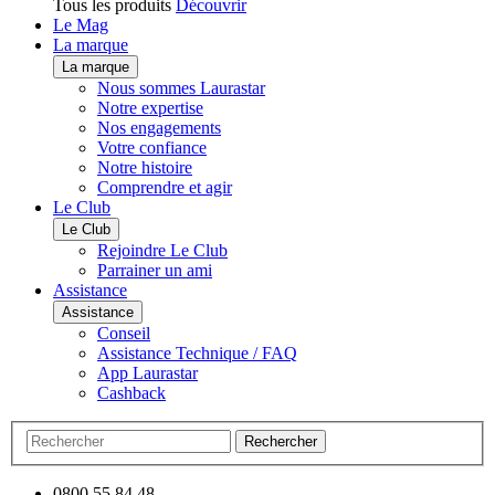
Tous les produits
Découvrir
Le Mag
La marque
La marque
Nous sommes Laurastar
Notre expertise
Nos engagements
Votre confiance
Notre histoire
Comprendre et agir
Le Club
Le Club
Rejoindre Le Club
Parrainer un ami
Assistance
Assistance
Conseil
Assistance Technique / FAQ
App Laurastar
Cashback
Rechercher
0800 55 84 48