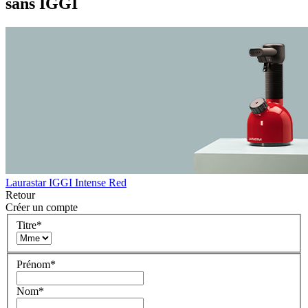
sans IGGI
Laurastar IGGI Intense Red
Retour
Créer un compte
Titre
*
Prénom
*
Nom
*