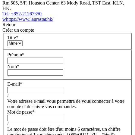
Rm 505, 5/F, Houston Center, 63 Mody Road, TST East, KLN,
HK.
Tel: +852-21267350
whttps://www.laurastar.hk/
Retour
Créer un compte
Titre
*
Prénom
*
Nom
*
E-mail
*
i
Votre adresse e-mail vous permettra de vous connecter à votre
compte et de suivre vos commandes.
Mot de passe
*
i
Le mot de passe doit être d'au moins 6 caractères, un chiffre
numérique et 1 caractère spécial ($%/()[]{}=?!!,-_*|+~#).