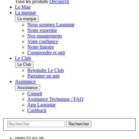
Tous les produits
Découvrir
Le Mag
La marque
La marque
Nous sommes Laurastar
Notre expertise
Nos engagements
Votre confiance
Notre histoire
Comprendre et agir
Le Club
Le Club
Rejoindre Le Club
Parrainer un ami
Assistance
Assistance
Conseil
Assistance Technique / FAQ
App Laurastar
Cashback
Rechercher
0800 55 84 48