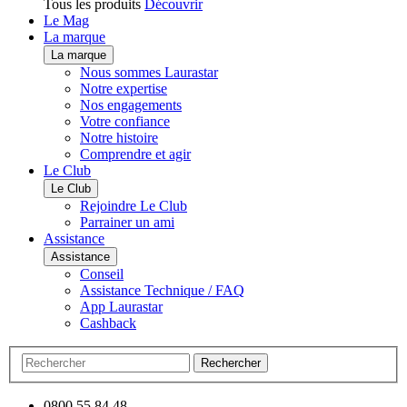
Tous les produits
Découvrir
Le Mag
La marque
La marque
Nous sommes Laurastar
Notre expertise
Nos engagements
Votre confiance
Notre histoire
Comprendre et agir
Le Club
Le Club
Rejoindre Le Club
Parrainer un ami
Assistance
Assistance
Conseil
Assistance Technique / FAQ
App Laurastar
Cashback
Rechercher
0800 55 84 48