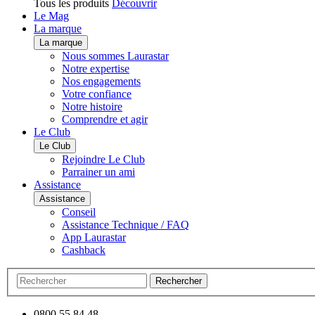
Tous les produits
Découvrir
Le Mag
La marque
La marque
Nous sommes Laurastar
Notre expertise
Nos engagements
Votre confiance
Notre histoire
Comprendre et agir
Le Club
Le Club
Rejoindre Le Club
Parrainer un ami
Assistance
Assistance
Conseil
Assistance Technique / FAQ
App Laurastar
Cashback
Rechercher
0800 55 84 48