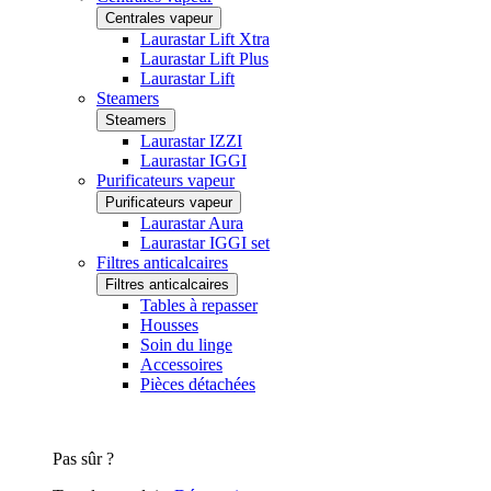
Centrales vapeur
Laurastar Lift Xtra
Laurastar Lift Plus
Laurastar Lift
Steamers
Steamers
Laurastar IZZI
Laurastar IGGI
Purificateurs vapeur
Purificateurs vapeur
Laurastar Aura
Laurastar IGGI set
Filtres anticalcaires
Filtres anticalcaires
Tables à repasser
Housses
Soin du linge
Accessoires
Pièces détachées
Pas sûr ?