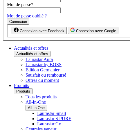
Mot de passe
*
Mot de passe oublié ?
Connexion
Connexion avec Facebook
Connexion avec Google
Actualités et offres
Actualités et offres
Laurastar Aura
Laurastar by BOSS
Édition Germanier
Satisfait ou remboursé
Offres du moment
Produits
Produits
Tous les produits
All-In-One
All-In-One
Laurastar Smart
Laurastar S PURE
Laurastar Go
Centrales vapeur