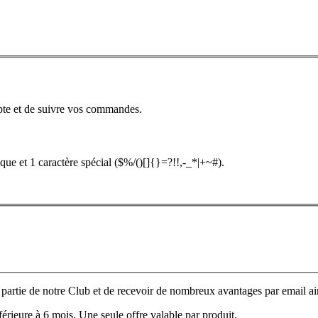
pte et de suivre vos commandes.
que et 1 caractère spécial ($%/()[]{}=?!!,-_*|+~#).
e partie de notre Club et de recevoir de nombreux avantages par email ain
nférieure à 6 mois. Une seule offre valable par produit.