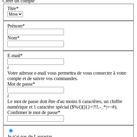
Créer un compte
Titre
*
Prénom
*
Nom
*
E-mail
*
i
Votre adresse e-mail vous permettra de vous connecter à votre
compte et de suivre vos commandes.
Mot de passe
*
i
Le mot de passe doit être d'au moins 6 caractères, un chiffre
numérique et 1 caractère spécial ($%/()[]{}=?!!,-_*|+~#).
Confirmer le mot de passe
*
Je n'ai pas de Laurastar