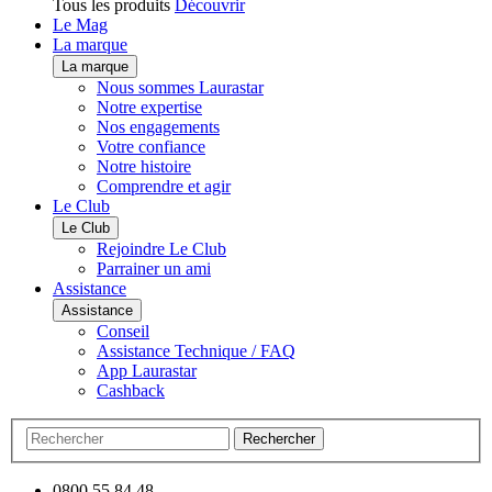
Tous les produits
Découvrir
Le Mag
La marque
La marque
Nous sommes Laurastar
Notre expertise
Nos engagements
Votre confiance
Notre histoire
Comprendre et agir
Le Club
Le Club
Rejoindre Le Club
Parrainer un ami
Assistance
Assistance
Conseil
Assistance Technique / FAQ
App Laurastar
Cashback
Rechercher
0800 55 84 48