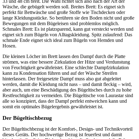
33 und 48 cm breit. Die Wahl richtet sich also nach der Art der
Wäsche, die gebügelt werden soll. Breites Brett: Es eignet sich
perfekt für Bettwäsche und große Stoffe wie Tischdecken oder
lange Kleidungsstücke. So berühren sie den Boden nicht und große
Bewegungen mit dem Bügeleisen sind problemlos möglich.
Schmales Brett: Es ist platzsparend, kann gut versteckt werden und
eignet sich zum Bügeln von Alltagskleidung. Spitz zulaufend: Das
schmale Ende eignet sich ideal zum Bügeln von Hemden und
Hosen.
Die kleinen Löcher im Brett lassen den Dampf durch die Platte
strömen, was eine bessere Zirkulation der Hitze und Verdunstung
von Feuchtigkeit gewährleistet. Eine schlechte Dampfzirkulation
kann zu Kondensation führen und auf der Wäsche Streifen
hinterlassen. Der freigesetzte Dampf muss also gut abgeleitet
werden, damit die Kleidung nicht nass – und damit fleckig – wird,
aber auch, um eine Beschädigung des Bügeltisches durch zu hohe
Restfeuchtigkeit zu vermeiden. Die Bügeltische von Laurastar sind
alle so konzipiert, dass der Dampf perfekt entweichen kann und
somit ein optimales Bügelergebnis gewährleistet ist.
Der Bügeltischbezug
Der Bügeltischbezug ist der Komfort-, Design- und Technikvorteil
dieses Geräts. Der hochwertige Bezug ist feuerfest und damit