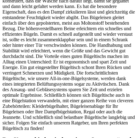
konstruiert, dass die Wäsche flach darauf liegt, damit sie geglättet
und dann leicht gefaltet werden kann. Es hat die besondere
Eigenschaft, dass es den Dampf zirkulieren lässt und gleichzeitig die
entstandene Feuchtigkeit wieder abgibt. Das Bügeleisen gleitet
einfach über den gepolsterten, meist aus Moltonstoff bestehenden
Bezug. Die höhenverstellbaren Beine erleichtern ein schnelles und
effizientes Bügeln. Damit es schnell aufgestellt und wieder verstaut
ist, sollte es leicht zusammenklappbar sein und in einem Schrank
oder hinter einer Tür verschwinden können. Die Handhabung und
Stabilität wird erleichtert, wenn die Größe und das Gewicht gut
durchdacht sind. Die Vorteile eines guten Bügeltischs machen im
Alltag einen Unterschied: Er ist ergonomisch und spart Zeit und
Energie. Ein gut eingestellter Bügeltisch schont Ihren Rücken und
verringert Schmerzen und Müdigkeit. Die fortschrittlichsten
Bügeltische, wie unsere All-in-one-Bügelsysteme, werden dank
eines integrierten Belüftungssystems sogar zu Aktivtischen. Dank
des Ansaug- und Gebläsesystems sparen Sie Zeit und erzielen
optimale Ergebnisse. Schließlich können sich Bügeltische auch in
eine Bügelstation verwandeln, mit einer ganzen Reihe von cleveren
Zubehörteilen: Kleiderbügelhalter, Bügeleisenablage für Ihr
Bügeleisen oder Ihre Dampfbügelstation, Regal oder auch die
Jeannette. Und schließlich sind belastbare Bügeltische langlebig und
sicher. Folgen Sie einfach unserem Ratgeber, um Ihren perfekten
Bügeltisch zu finden!