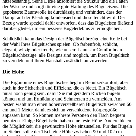
hitzebeständig. Seine Dicke absorbiert die Struktur und die Falten
der Wäsche und sorgt für eine gute Haftung des Bügeleisens. Die
gepolsterte Baumwolle ist durchlässig und verhindert, dass der
Dampf auf der Kleidung kondensiert und diese feucht wird. Der
Bezug wurde speziell dafür entworfen, dass das Bügeleisen fließend
darüber gleitet, um ein besseres Bügelerlebnis zu ermöglichen.
Schließlich kann das Design der Bügeltischbezüge eine Rolle bei
der Wahl Ihres Bügeltisches spielen. Ob farbenfroh, schlicht,
elegant, witzig oder trendy, wie unsere Laurastar Comfortboard
Bügeltischbezüge, alle Designs sind möglich, um Ihren Bügeltisch
zu veredeln und Ihren Haushalt zusätzlich aufzuwerten.
Die Höhe
Die Ergonomie eines Bügeltisches liegt im Benutzerkomfort, aber
auch in der Sicherheit und Effizienz, die es bietet. Ein Bügeltisch
muss hoch genug sein, damit Sie mit geradem Rücken bügeln
können und um Ermüdung und Schmerzen zu vermeiden. Am
besten wählt man einen höhenverstellbaren Bügeltisch zwischen 60
cm und 1 Meter, damit es sich an verschiedene Körpergröße
anpassen kann. So können mehrere Personen den Tisch bequem
benutzen. Einige Bügeltische haben eine feste Höhe. Andere bieten
die Möglichkeit, die gewünschte Höhe einzustellen. Für das Bügeln
im Stehen sollte der Tisch eine Höhe zwischen 90 und 102 cm