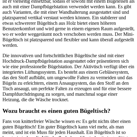
ist er vielseitig einsetzbar, sodass er sowohl mit einem Bügeleisen als
auch mit einer Dampfbügelstation verwendet werden kann. Es gibt
auch Varianten, die mit einer Wandhalterung ausgestattet sind und
platzsparend vertikal verstaut werden können. Ein stabilerer und
etwas schwererer Bügeltisch aus Holz bietet einen höheren
Benutzerkomfort und wird gerne in einem eigenen Raum aufgestellt,
wo er weder weggeräumt noch verschoben werden muss. Der Mini-
Bügeltisch ist platzsparend und flexibler und kann überall aufgestellt
werden.
Die innovativen und fortschrittlichen Bügeltische sind mit einer
Hochdruck-Dampfbügelstation ausgestattet oder präsentieren sich
wie eine professionelle Bügelstation. Der Aktivtisch verfügt über ein
integriertes Lüftungssystem. Es besteht aus einem Gebläsesystem,
das den Stoff aufbläht, um ungewollte Falten zu vermeiden und das
Bügeln zu erleichtern, einem Ansaugsystem, das den Stoff an den
Tisch ansaugt, um perfekte Falten zu erzeugen und für eine bessere
Dampfdurchdringung zu sorgen, und manchmal sogar einer
Heizung, die die Wäsche trocknet.
Wozu braucht es einen guten Bügeltisch?
Fans von knitterfreier Wäsche wissen es: Es geht nichts über einen
guten Bügeltisch! Ein guter Bügeltisch kann viel mehr, als man
meint, und ist ein Muss für jeden Haushalt. Ein Bügeltisch ist so