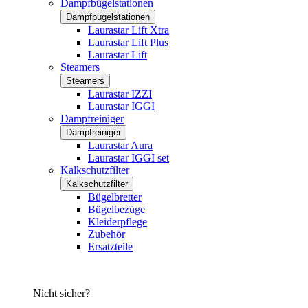
Dampfbügelstationen
Dampfbügelstationen
Laurastar Lift Xtra
Laurastar Lift Plus
Laurastar Lift
Steamers
Steamers
Laurastar IZZI
Laurastar IGGI
Dampfreiniger
Dampfreiniger
Laurastar Aura
Laurastar IGGI set
Kalkschutzfilter
Kalkschutzfilter
Bügelbretter
Bügelbezüge
Kleiderpflege
Zubehör
Ersatzteile
Nicht sicher?