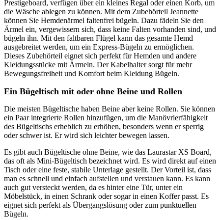
Prestigeboard, verfügen über ein kleines Regal oder einen Korb, um
die Wäsche ablegen zu können. Mit dem Zubehörteil Jeannette
können Sie Hemdenärmel faltenfrei bügeln. Dazu fädeln Sie den
Ärmel ein, vergewissern sich, dass keine Falten vorhanden sind, und
bügeln ihn. Mit den faltbaren Flügel kann das gesamte Hemd
ausgebreitet werden, um ein Express-Bügeln zu ermöglichen.
Dieses Zubehörteil eignet sich perfekt für Hemden und andere
Kleidungsstücke mit Ärmeln. Der Kabelhalter sorgt für mehr
Bewegungsfreiheit und Komfort beim Kleidung Bügeln.
Ein Bügeltisch mit oder ohne Beine und Rollen
Die meisten Bügeltische haben Beine aber keine Rollen. Sie können
ein Paar integrierte Rollen hinzufügen, um die Manövrierfähigkeit
des Bügeltischs erheblich zu erhöhen, besonders wenn er sperrig
oder schwer ist. Er wird sich leichter bewegen lassen.
Es gibt auch Bügeltische ohne Beine, wie das Laurastar XS Board,
das oft als Mini-Bügeltisch bezeichnet wird. Es wird direkt auf einen
Tisch oder eine feste, stabile Unterlage gestellt. Der Vorteil ist, dass
man es schnell und einfach aufstellen und verstauen kann. Es kann
auch gut versteckt werden, da es hinter eine Tür, unter ein
Möbelstück, in einen Schrank oder sogar in einen Koffer passt. Es
eignet sich perfekt als Übergangslösung oder zum punktuellen
Bügeln.