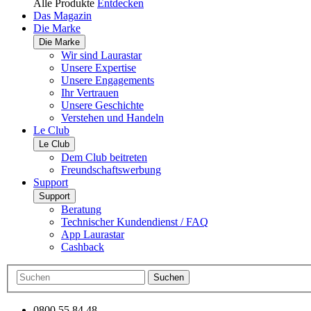
Alle Produkte
Entdecken
Das Magazin
Die Marke
Die Marke
Wir sind Laurastar
Unsere Expertise
Unsere Engagements
Ihr Vertrauen
Unsere Geschichte
Verstehen und Handeln
Le Club
Le Club
Dem Club beitreten
Freundschaftswerbung
Support
Support
Beratung
Technischer Kundendienst / FAQ
App Laurastar
Cashback
Suchen
0800 55 84 48