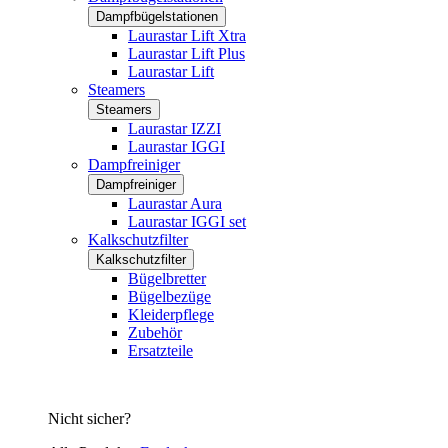
Dampfbügelstationen
Laurastar Lift Xtra
Laurastar Lift Plus
Laurastar Lift
Steamers
Steamers
Laurastar IZZI
Laurastar IGGI
Dampfreiniger
Dampfreiniger
Laurastar Aura
Laurastar IGGI set
Kalkschutzfilter
Kalkschutzfilter
Bügelbretter
Bügelbezüge
Kleiderpflege
Zubehör
Ersatzteile
Nicht sicher?