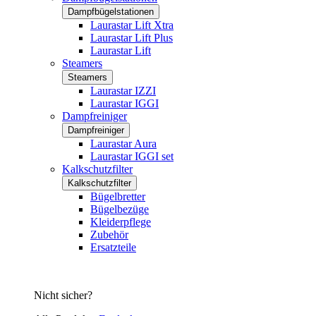
Dampfbügelstationen
Laurastar Lift Xtra
Laurastar Lift Plus
Laurastar Lift
Steamers
Steamers
Laurastar IZZI
Laurastar IGGI
Dampfreiniger
Dampfreiniger
Laurastar Aura
Laurastar IGGI set
Kalkschutzfilter
Kalkschutzfilter
Bügelbretter
Bügelbezüge
Kleiderpflege
Zubehör
Ersatzteile
Nicht sicher?