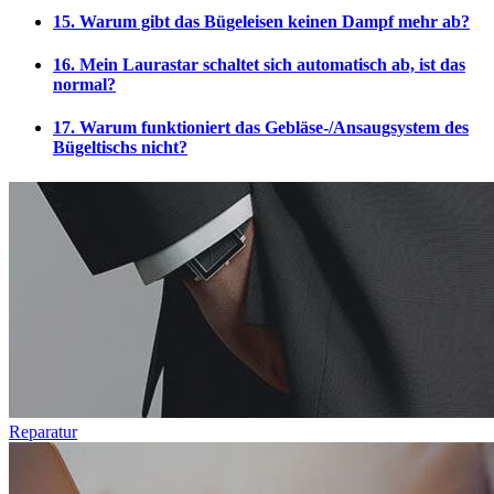
15. Warum gibt das Bügeleisen keinen Dampf mehr ab?
16. Mein Laurastar schaltet sich automatisch ab, ist das
normal?
17. Warum funktioniert das Gebläse-/Ansaugsystem des
Bügeltischs nicht?
Reparatur