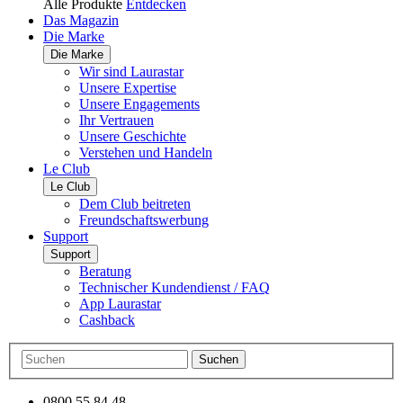
Alle Produkte
Entdecken
Das Magazin
Die Marke
Die Marke
Wir sind Laurastar
Unsere Expertise
Unsere Engagements
Ihr Vertrauen
Unsere Geschichte
Verstehen und Handeln
Le Club
Le Club
Dem Club beitreten
Freundschaftswerbung
Support
Support
Beratung
Technischer Kundendienst / FAQ
App Laurastar
Cashback
Suchen
0800 55 84 48