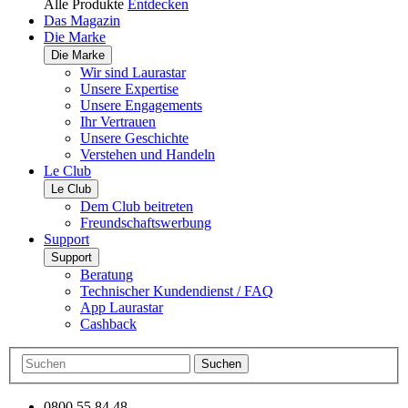
Alle Produkte
Entdecken
Das Magazin
Die Marke
Die Marke
Wir sind Laurastar
Unsere Expertise
Unsere Engagements
Ihr Vertrauen
Unsere Geschichte
Verstehen und Handeln
Le Club
Le Club
Dem Club beitreten
Freundschaftswerbung
Support
Support
Beratung
Technischer Kundendienst / FAQ
App Laurastar
Cashback
Suchen
0800 55 84 48