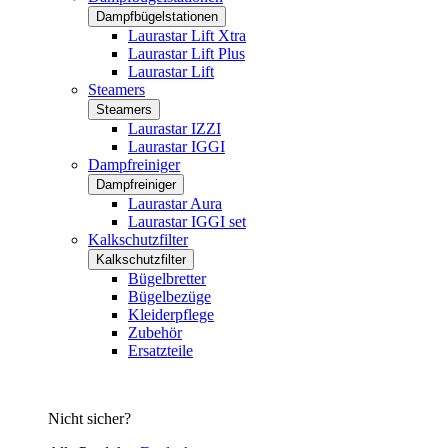
Dampfbügelstationen
Laurastar Lift Xtra
Laurastar Lift Plus
Laurastar Lift
Steamers
Steamers
Laurastar IZZI
Laurastar IGGI
Dampfreiniger
Dampfreiniger
Laurastar Aura
Laurastar IGGI set
Kalkschutzfilter
Kalkschutzfilter
Bügelbretter
Bügelbezüge
Kleiderpflege
Zubehör
Ersatzteile
Nicht sicher?