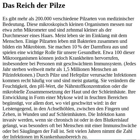
Das Reich der Pilze
Es gibt mehr als 200.000 verschiedene Pilzarten von medizinischer
Bedeutung. Diese mikroskopisch kleinen Organismen messen nur
etwa zehn Mikrometer und sind zehnmal kleiner als der
Durchmesser eines Haars. Meist leben sie im Einklang mit dem
Menschen. Einige Pilzarten leben mit Bakterien zusammen und
bilden ein Mikrobiom. Sie machen 10 % der Darmflora aus und
spielen eine wichtige Rolle für unsere Gesundheit. Etwa 100 dieser
Mikroorganismen können jedoch Krankheiten hervorrufen,
insbesondere bei Personen mit geschwächtem Immunsystem. (Jedes
Jahr sterben weltweit mehr als 1,5 Millionen Menschen an
Pilzinfektionen.) Durch Pilze und Hefepilze verursachte Infektionen
kommen recht häufig vor und sind meist gutartig. Sie verändern die
Feuchtigkeit, den pH-Wert, die Nährstoffkonzentration oder die
mikrobielle Zusammensetzung der Haut und der Schleimhäute. Ihre
Entwicklung in Form einer Mykose wird in feuchten Bereichen
begünstigt, vor allem dort, wo viel geschwitzt wird: in der
Leistengegend, in den Achselhöhlen, zwischen den Fingern und
Zehen, in Wunden und auf Schleimhäuten. Die Infektion kann
invasiv werden, wenn sie chronisch ist oder in den Blutkreislauf
gelangt, was besonders oft bei Menschen mit einer Immunschwäche
oder bei Säuglingen der Fall ist. Seit vielen Jahren nimmt die Zahl
der Infektionen im Krankenhausbereich zu.