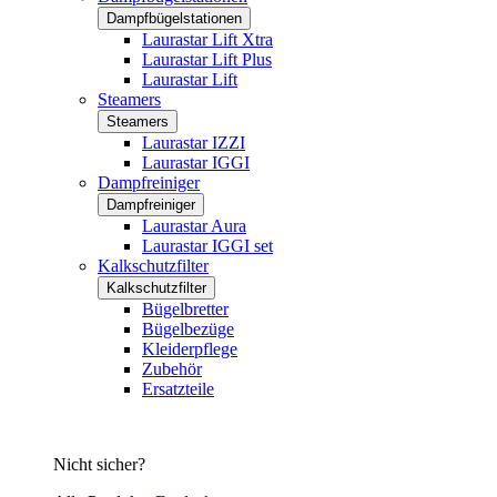
Dampfbügelstationen
Laurastar Lift Xtra
Laurastar Lift Plus
Laurastar Lift
Steamers
Steamers
Laurastar IZZI
Laurastar IGGI
Dampfreiniger
Dampfreiniger
Laurastar Aura
Laurastar IGGI set
Kalkschutzfilter
Kalkschutzfilter
Bügelbretter
Bügelbezüge
Kleiderpflege
Zubehör
Ersatzteile
Nicht sicher?