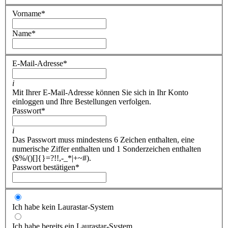
Vorname
*
Name
*
E-Mail-Adresse
*
i
Mit Ihrer E-Mail-Adresse können Sie sich in Ihr Konto
einloggen und Ihre Bestellungen verfolgen.
Passwort
*
i
Das Passwort muss mindestens 6 Zeichen enthalten, eine
numerische Ziffer enthalten und 1 Sonderzeichen enthalten
($%/()[]{}=?!!,-_*|+~#).
Passwort bestätigen
*
Ich habe kein Laurastar-System
Ich habe bereits ein Laurastar-System