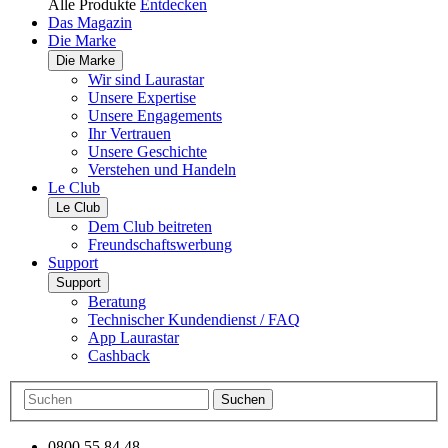
Alle Produkte
Entdecken
Das Magazin
Die Marke
Die Marke
Wir sind Laurastar
Unsere Expertise
Unsere Engagements
Ihr Vertrauen
Unsere Geschichte
Verstehen und Handeln
Le Club
Le Club
Dem Club beitreten
Freundschaftswerbung
Support
Support
Beratung
Technischer Kundendienst / FAQ
App Laurastar
Cashback
Suchen
0800 55 84 48