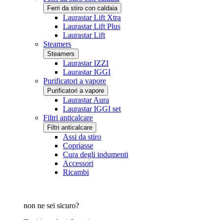
Ferri da stiro con caldaia
Laurastar Lift Xtra
Laurastar Lift Plus
Laurastar Lift
Steamers
Steamers
Laurastar IZZI
Laurastar IGGI
Purificatori a vapore
Purificatori a vapore
Laurastar Aura
Laurastar IGGI set
Filtri anticalcare
Filtri anticalcare
Assi da stiro
Copriasse
Cura degli indumenti
Accessori
Ricambi
non ne sei sicuro?