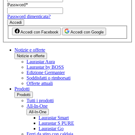
Password
*
Password dimenticata?
Accedi
Accedi con Facebook
Accedi con Google
Notizie e offerte
Notizie e offerte
Laurastar Aura
Laurastar by BOSS
Edizione Germanier
Soddisfatti o rimborsati
Offerte attuali
Prodotti
Prodotti
Tutti i prodotti
All-In-One
All-In-One
Laurastar Smart
Laurastar S PURE
Laurastar Go
Ferri da stiro con caldaia