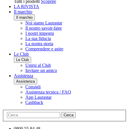
Tutti i prodotti
Scoprire
LA RIVISTA
Il marchio
Il marchio
Noi siamo Laurastar
Il nostro savoir-faire
I nostri impegni
La sua fiducia
La nostra storia
Comprendere e agire
Le Club
Le Club
Unirsi al Club
Invitare un amico
Assistenza
Assistenza
Consigli
Assistenza tecnica / FAQ
App Laurastar
Cashback
Cerca
0800 55 84 48