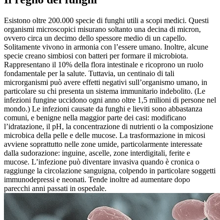
Esistono oltre 200.000 specie di funghi utili a scopi medici. Questi
organismi microscopici misurano soltanto una decina di micron,
ovvero circa un decimo dello spessore medio di un capello.
Solitamente vivono in armonia con l’essere umano. Inoltre, alcune
specie creano simbiosi con batteri per formare il microbiota.
Rappresentano il 10% della flora intestinale e ricoprono un ruolo
fondamentale per la salute. Tuttavia, un centinaio di tali
microrganismi può avere effetti negativi sull’organismo umano, in
particolare su chi presenta un sistema immunitario indebolito. (Le
infezioni fungine uccidono ogni anno oltre 1,5 milioni di persone nel
mondo.) Le infezioni causate da funghi e lieviti sono abbastanza
comuni, e benigne nella maggior parte dei casi: modificano
l’idratazione, il pH, la concentrazione di nutrienti o la composizione
microbica della pelle e delle mucose. La trasformazione in micosi
avviene soprattutto nelle zone umide, particolarmente interessate
dalla sudorazione: inguine, ascelle, zone interdigitali, ferite e
mucose. L’infezione può diventare invasiva quando è cronica o
raggiunge la circolazione sanguigna, colpendo in particolare soggetti
immunodepressi e neonati. Tende inoltre ad aumentare dopo
parecchi anni passati in ospedale.