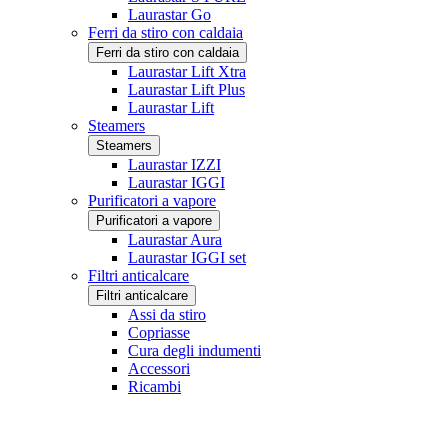
Laurastar Go
Ferri da stiro con caldaia
Ferri da stiro con caldaia
Laurastar Lift Xtra
Laurastar Lift Plus
Laurastar Lift
Steamers
Steamers
Laurastar IZZI
Laurastar IGGI
Purificatori a vapore
Purificatori a vapore
Laurastar Aura
Laurastar IGGI set
Filtri anticalcare
Filtri anticalcare
Assi da stiro
Copriasse
Cura degli indumenti
Accessori
Ricambi