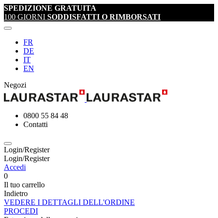
SPEDIZIONE GRATUITA
100 GIORNI
SODDISFATTI O RIMBORSATI
FR
DE
IT
EN
Negozi
0800 55 84 48
Contatti
Login/Register
Login/Register
Accedi
0
Il tuo carrello
Indietro
VEDERE I DETTAGLI DELL'ORDINE
PROCEDI