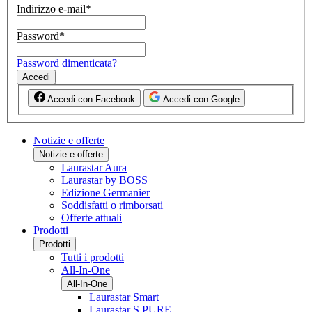
Indirizzo e-mail
*
Password
*
Password dimenticata?
Accedi
Accedi con Facebook
Accedi con Google
Notizie e offerte
Notizie e offerte
Laurastar Aura
Laurastar by BOSS
Edizione Germanier
Soddisfatti o rimborsati
Offerte attuali
Prodotti
Prodotti
Tutti i prodotti
All-In-One
All-In-One
Laurastar Smart
Laurastar S PURE