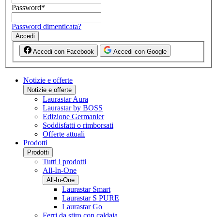
Password
*
Password dimenticata?
Accedi
Accedi con Facebook
Accedi con Google
Notizie e offerte
Notizie e offerte
Laurastar Aura
Laurastar by BOSS
Edizione Germanier
Soddisfatti o rimborsati
Offerte attuali
Prodotti
Prodotti
Tutti i prodotti
All-In-One
All-In-One
Laurastar Smart
Laurastar S PURE
Laurastar Go
Ferri da stiro con caldaia