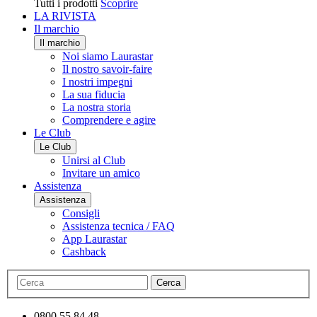
Tutti i prodotti
Scoprire
LA RIVISTA
Il marchio
Il marchio
Noi siamo Laurastar
Il nostro savoir-faire
I nostri impegni
La sua fiducia
La nostra storia
Comprendere e agire
Le Club
Le Club
Unirsi al Club
Invitare un amico
Assistenza
Assistenza
Consigli
Assistenza tecnica / FAQ
App Laurastar
Cashback
Cerca
0800 55 84 48