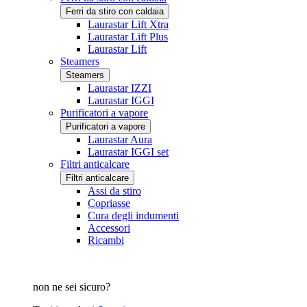
Ferri da stiro con caldaia
Laurastar Lift Xtra
Laurastar Lift Plus
Laurastar Lift
Steamers
Steamers
Laurastar IZZI
Laurastar IGGI
Purificatori a vapore
Purificatori a vapore
Laurastar Aura
Laurastar IGGI set
Filtri anticalcare
Filtri anticalcare
Assi da stiro
Copriasse
Cura degli indumenti
Accessori
Ricambi
non ne sei sicuro?