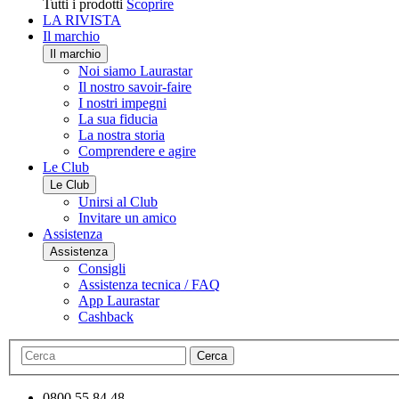
Tutti i prodotti
Scoprire
LA RIVISTA
Il marchio
Il marchio
Noi siamo Laurastar
Il nostro savoir-faire
I nostri impegni
La sua fiducia
La nostra storia
Comprendere e agire
Le Club
Le Club
Unirsi al Club
Invitare un amico
Assistenza
Assistenza
Consigli
Assistenza tecnica / FAQ
App Laurastar
Cashback
Cerca
0800 55 84 48