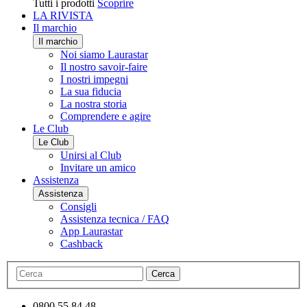
Tutti i prodotti
Scoprire
LA RIVISTA
Il marchio
Il marchio
Noi siamo Laurastar
Il nostro savoir-faire
I nostri impegni
La sua fiducia
La nostra storia
Comprendere e agire
Le Club
Le Club
Unirsi al Club
Invitare un amico
Assistenza
Assistenza
Consigli
Assistenza tecnica / FAQ
App Laurastar
Cashback
Cerca
0800 55 84 48