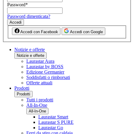
Password
*
Password dimenticata?
Accedi
Accedi con Facebook
Accedi con Google
Notizie e offerte
Notizie e offerte
Laurastar Aura
Laurastar by BOSS
Edizione Germanier
Soddisfatti o rimborsati
Offerte attuali
Prodotti
Prodotti
Tutti i prodotti
All-In-One
All-In-One
Laurastar Smart
Laurastar S PURE
Laurastar Go
Ferri da stiro con caldaia