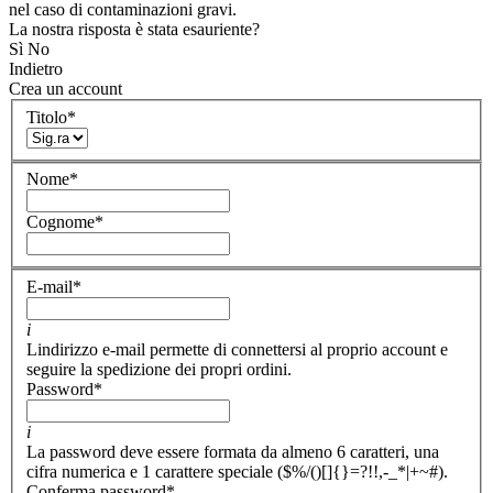
nel caso di contaminazioni gravi.
La nostra risposta è stata esauriente?
Sì
No
Indietro
Crea un account
Titolo
*
Nome
*
Cognome
*
E-mail
*
i
Lindirizzo e-mail permette di connettersi al proprio account e
seguire la spedizione dei propri ordini.
Password
*
i
La password deve essere formata da almeno 6 caratteri, una
cifra numerica e 1 carattere speciale ($%/()[]{}=?!!,-_*|+~#).
Conferma password
*