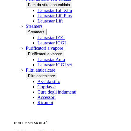
Ferri da stiro con caldaia
Laurastar Lift Xtra
Laurastar Lift Plus
Laurastar Lift
Steamers
Steamers
Laurastar IZZI
Laurastar IGGI
Purificatori a vapore
Purificatori a vapore
Laurastar Aura
Laurastar IGGI set
Filtri anticalcare
Filtri anticalcare
Assi da stiro
Copriasse
Cura degli indumenti
Accessori
Ricambi
non ne sei sicuro?