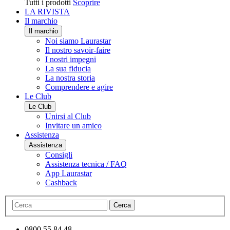
Tutti i prodotti
Scoprire
LA RIVISTA
Il marchio
Il marchio
Noi siamo Laurastar
Il nostro savoir-faire
I nostri impegni
La sua fiducia
La nostra storia
Comprendere e agire
Le Club
Le Club
Unirsi al Club
Invitare un amico
Assistenza
Assistenza
Consigli
Assistenza tecnica / FAQ
App Laurastar
Cashback
Cerca
0800 55 84 48