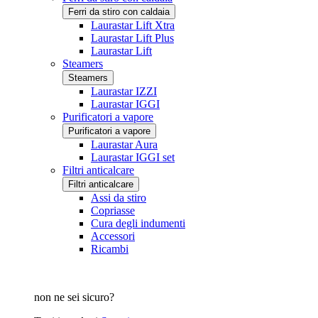
Ferri da stiro con caldaia
Laurastar Lift Xtra
Laurastar Lift Plus
Laurastar Lift
Steamers
Steamers
Laurastar IZZI
Laurastar IGGI
Purificatori a vapore
Purificatori a vapore
Laurastar Aura
Laurastar IGGI set
Filtri anticalcare
Filtri anticalcare
Assi da stiro
Copriasse
Cura degli indumenti
Accessori
Ricambi
non ne sei sicuro?