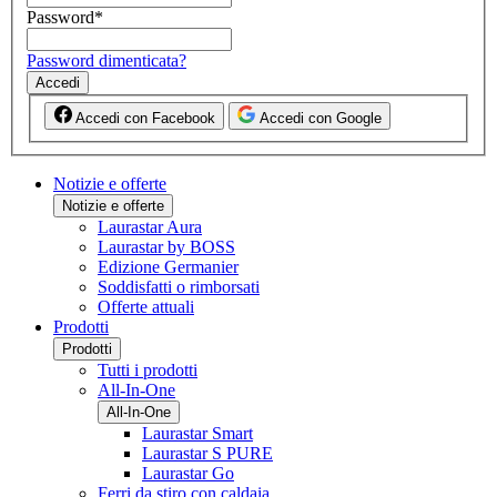
Password
*
Password dimenticata?
Accedi
Accedi con Facebook
Accedi con Google
Notizie e offerte
Notizie e offerte
Laurastar Aura
Laurastar by BOSS
Edizione Germanier
Soddisfatti o rimborsati
Offerte attuali
Prodotti
Prodotti
Tutti i prodotti
All-In-One
All-In-One
Laurastar Smart
Laurastar S PURE
Laurastar Go
Ferri da stiro con caldaia