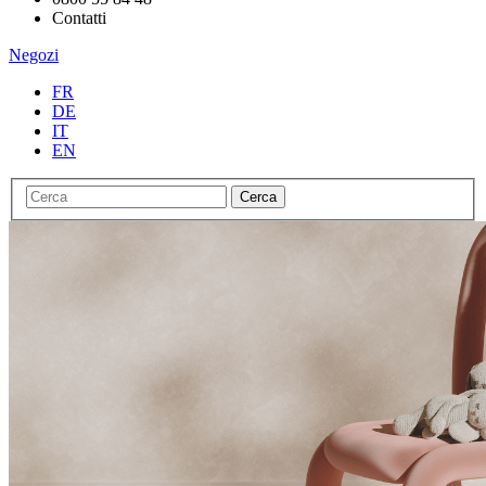
Contatti
Negozi
FR
DE
IT
EN
Cerca