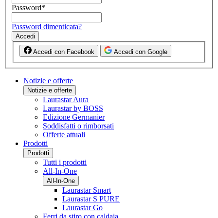
Password
*
Password dimenticata?
Accedi
Accedi con Facebook
Accedi con Google
Notizie e offerte
Notizie e offerte
Laurastar Aura
Laurastar by BOSS
Edizione Germanier
Soddisfatti o rimborsati
Offerte attuali
Prodotti
Prodotti
Tutti i prodotti
All-In-One
All-In-One
Laurastar Smart
Laurastar S PURE
Laurastar Go
Ferri da stiro con caldaia