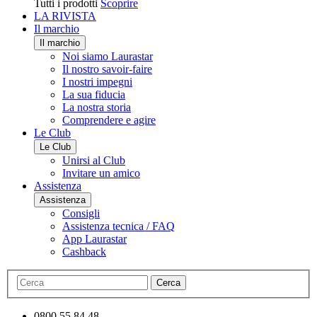
Tutti i prodotti
Scoprire
LA RIVISTA
Il marchio
Il marchio
Noi siamo Laurastar
Il nostro savoir-faire
I nostri impegni
La sua fiducia
La nostra storia
Comprendere e agire
Le Club
Le Club
Unirsi al Club
Invitare un amico
Assistenza
Assistenza
Consigli
Assistenza tecnica / FAQ
App Laurastar
Cashback
Cerca
0800 55 84 48