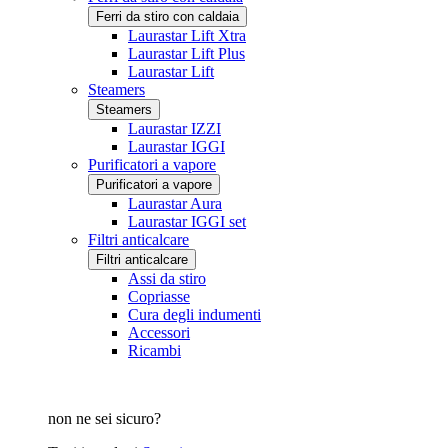
Ferri da stiro con caldaia
Laurastar Lift Xtra
Laurastar Lift Plus
Laurastar Lift
Steamers
Steamers
Laurastar IZZI
Laurastar IGGI
Purificatori a vapore
Purificatori a vapore
Laurastar Aura
Laurastar IGGI set
Filtri anticalcare
Filtri anticalcare
Assi da stiro
Copriasse
Cura degli indumenti
Accessori
Ricambi
non ne sei sicuro?