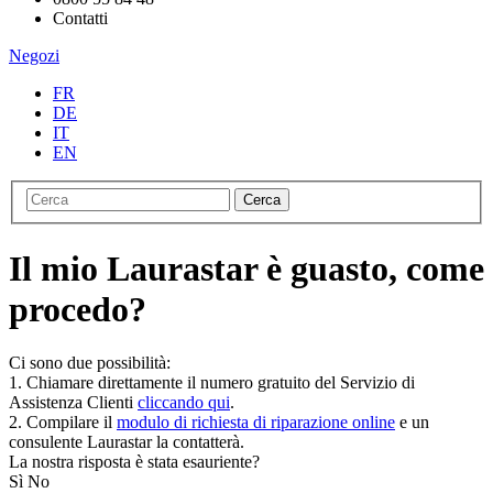
Contatti
Negozi
FR
DE
IT
EN
Cerca
Il mio Laurastar è guasto, come
procedo?
Ci sono due possibilità:
1. Chiamare direttamente il numero gratuito del Servizio di
Assistenza Clienti
cliccando qui
.
2. Compilare il
modulo di richiesta di riparazione online
e un
consulente Laurastar la contatterà.
La nostra risposta è stata esauriente?
Sì
No