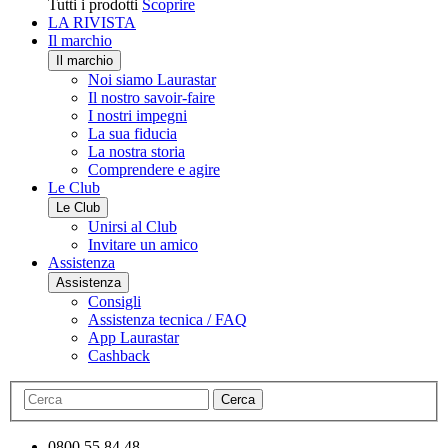
Tutti i prodotti
Scoprire
LA RIVISTA
Il marchio
Il marchio
Noi siamo Laurastar
Il nostro savoir-faire
I nostri impegni
La sua fiducia
La nostra storia
Comprendere e agire
Le Club
Le Club
Unirsi al Club
Invitare un amico
Assistenza
Assistenza
Consigli
Assistenza tecnica / FAQ
App Laurastar
Cashback
Cerca
0800 55 84 48