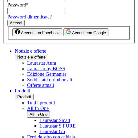
Password
*
Password dimenticata?
Accedi
Accedi con Facebook
Accedi con Google
Notizie e offerte
Notizie e offerte
Laurastar Aura
Laurastar by BOSS
Edizione Germanier
Soddisfatti o rimborsati
Offerte attuali
Prodotti
Prodotti
Tutti i prodotti
All-In-One
All-In-One
Laurastar Smart
Laurastar S PURE
Laurastar Go
Ferri da stiro con caldaia