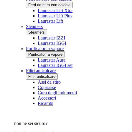
Ferri da stiro con caldaia
Laurastar Lift Xtra
Laurastar Lift Plus
Laurastar Lift
Steamers
Steamers
Laurastar IZZI
Laurastar IGGI
Purificatori a vapore
Purificatori a vapore
Laurastar Aura
Laurastar IGGI set
Filtri anticalcare
Filtri anticalcare
Assi da stiro
Copriasse
Cura degli indumenti
Accessori
Ricambi
non ne sei sicuro?