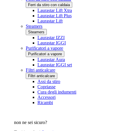
Ferri da stiro con caldaia
Laurastar Lift Xtra
Laurastar Lift Plus
Laurastar Lift
Steamers
Steamers
Laurastar IZZI
Laurastar IGGI
Purificatori a vapore
Purificatori a vapore
Laurastar Aura
Laurastar IGGI set
Filtri anticalcare
Filtri anticalcare
Assi da stiro
Copriasse
Cura degli indumenti
Accessori
Ricambi
non ne sei sicuro?