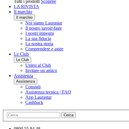
Tutti i prodotti
Scoprire
LA RIVISTA
Il marchio
Il marchio
Noi siamo Laurastar
Il nostro savoir-faire
I nostri impegni
La sua fiducia
La nostra storia
Comprendere e agire
Le Club
Le Club
Unirsi al Club
Invitare un amico
Assistenza
Assistenza
Consigli
Assistenza tecnica / FAQ
App Laurastar
Cashback
Cerca
0800 55 84 48