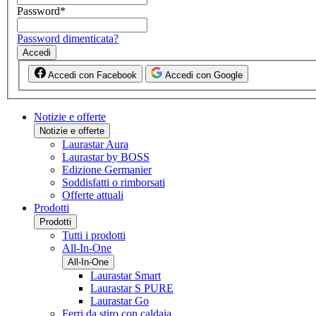
Password
*
Password dimenticata?
Accedi
Accedi con Facebook
Accedi con Google
Notizie e offerte
Notizie e offerte
Laurastar Aura
Laurastar by BOSS
Edizione Germanier
Soddisfatti o rimborsati
Offerte attuali
Prodotti
Prodotti
Tutti i prodotti
All-In-One
All-In-One
Laurastar Smart
Laurastar S PURE
Laurastar Go
Ferri da stiro con caldaia