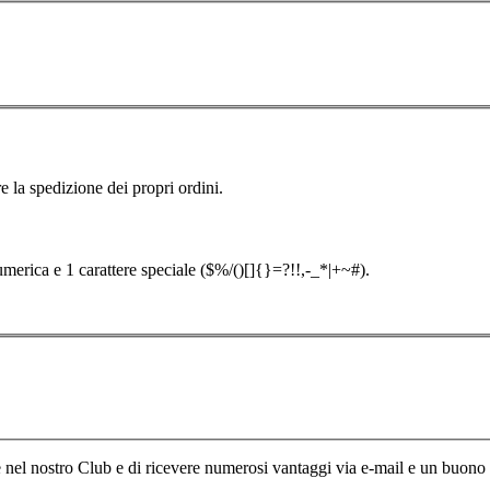
e la spedizione dei propri ordini.
merica e 1 carattere speciale ($%/()[]{}=?!!,-_*|+~#).
re nel nostro Club e di ricevere numerosi vantaggi via e-mail e un buono d’