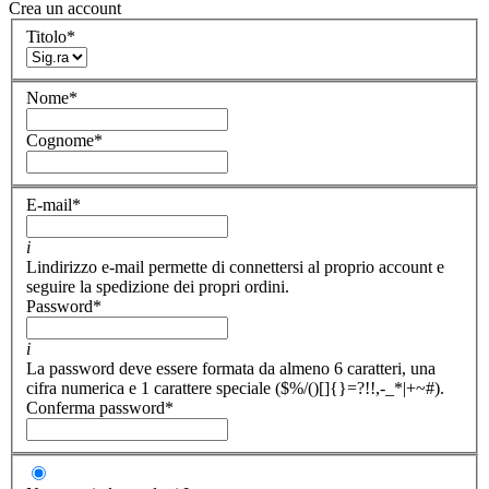
Crea un account
Titolo
*
Nome
*
Cognome
*
E-mail
*
i
Lindirizzo e-mail permette di connettersi al proprio account e
seguire la spedizione dei propri ordini.
Password
*
i
La password deve essere formata da almeno 6 caratteri, una
cifra numerica e 1 carattere speciale ($%/()[]{}=?!!,-_*|+~#).
Conferma password
*