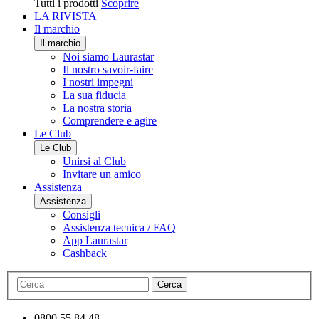
Tutti i prodotti
Scoprire
LA RIVISTA
Il marchio
Il marchio
Noi siamo Laurastar
Il nostro savoir-faire
I nostri impegni
La sua fiducia
La nostra storia
Comprendere e agire
Le Club
Le Club
Unirsi al Club
Invitare un amico
Assistenza
Assistenza
Consigli
Assistenza tecnica / FAQ
App Laurastar
Cashback
Cerca
0800 55 84 48