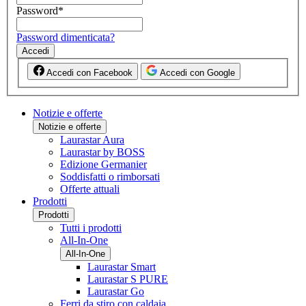
Password
*
Password dimenticata?
Accedi
Accedi con Facebook
Accedi con Google
Notizie e offerte
Notizie e offerte
Laurastar Aura
Laurastar by BOSS
Edizione Germanier
Soddisfatti o rimborsati
Offerte attuali
Prodotti
Prodotti
Tutti i prodotti
All-In-One
All-In-One
Laurastar Smart
Laurastar S PURE
Laurastar Go
Ferri da stiro con caldaia