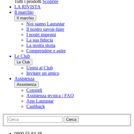
Tutti i prodotti
Scoprire
LA RIVISTA
Il marchio
Il marchio
Noi siamo Laurastar
Il nostro savoir-faire
I nostri impegni
La sua fiducia
La nostra storia
Comprendere e agire
Le Club
Le Club
Unirsi al Club
Invitare un amico
Assistenza
Assistenza
Consigli
Assistenza tecnica / FAQ
App Laurastar
Cashback
Cerca
0800 55 84 48