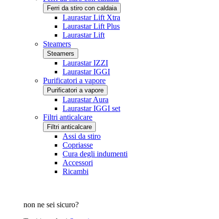
Ferri da stiro con caldaia
Laurastar Lift Xtra
Laurastar Lift Plus
Laurastar Lift
Steamers
Steamers
Laurastar IZZI
Laurastar IGGI
Purificatori a vapore
Purificatori a vapore
Laurastar Aura
Laurastar IGGI set
Filtri anticalcare
Filtri anticalcare
Assi da stiro
Copriasse
Cura degli indumenti
Accessori
Ricambi
non ne sei sicuro?