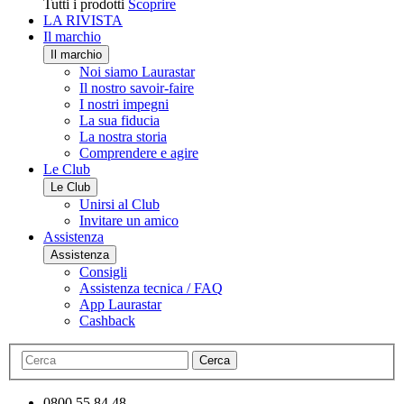
Tutti i prodotti
Scoprire
LA RIVISTA
Il marchio
Il marchio
Noi siamo Laurastar
Il nostro savoir-faire
I nostri impegni
La sua fiducia
La nostra storia
Comprendere e agire
Le Club
Le Club
Unirsi al Club
Invitare un amico
Assistenza
Assistenza
Consigli
Assistenza tecnica / FAQ
App Laurastar
Cashback
Cerca
0800 55 84 48