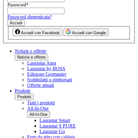
Password
*
Password dimenticata?
Accedi
Accedi con Facebook
Accedi con Google
Notizie e offerte
Notizie e offerte
Laurastar Aura
Laurastar by BOSS
Edizione Germanier
Soddisfatti o rimborsati
Offerte attuali
Prodotti
Prodotti
Tutti i prodotti
All-In-One
All-In-One
Laurastar Smart
Laurastar S PURE
Laurastar Go
Ferri da stiro con caldaia