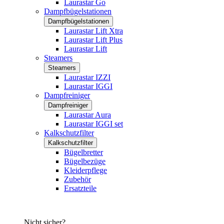
Laurastar Go
Dampfbügelstationen
Dampfbügelstationen
Laurastar Lift Xtra
Laurastar Lift Plus
Laurastar Lift
Steamers
Steamers
Laurastar IZZI
Laurastar IGGI
Dampfreiniger
Dampfreiniger
Laurastar Aura
Laurastar IGGI set
Kalkschutzfilter
Kalkschutzfilter
Bügelbretter
Bügelbezüge
Kleiderpflege
Zubehör
Ersatzteile
Nicht sicher?