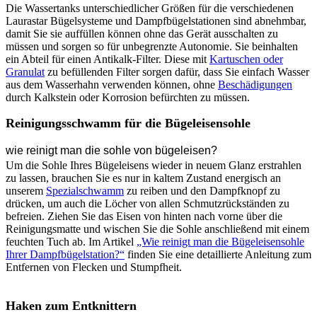
Die Wassertanks unterschiedlicher Größen für die verschiedenen
Laurastar Bügelsysteme und Dampfbügelstationen sind abnehmbar,
damit Sie sie auffüllen können ohne das Gerät ausschalten zu
müssen und sorgen so für unbegrenzte Autonomie. Sie beinhalten
ein Abteil für einen Antikalk-Filter. Diese mit
Kartuschen oder
Granulat
zu befüllenden Filter sorgen dafür, dass Sie einfach Wasser
aus dem Wasserhahn verwenden können, ohne
Beschädigungen
durch Kalkstein oder Korrosion befürchten zu müssen.
Reinigungsschwamm für die Bügeleisensohle
wie reinigt man die sohle von bügeleisen?
Um die Sohle Ihres Bügeleisens wieder in neuem Glanz erstrahlen
zu lassen, brauchen Sie es nur in kaltem Zustand energisch an
unserem
Spezialschwamm
zu reiben und den Dampfknopf zu
drücken, um auch die Löcher von allen Schmutzrückständen zu
befreien. Ziehen Sie das Eisen von hinten nach vorne über die
Reinigungsmatte und wischen Sie die Sohle anschließend mit einem
feuchten Tuch ab. Im Artikel
„Wie reinigt man die Bügeleisensohle
Ihrer Dampfbügelstation?“
finden Sie eine detaillierte Anleitung zum
Entfernen von Flecken und Stumpfheit.
Haken zum Entknittern