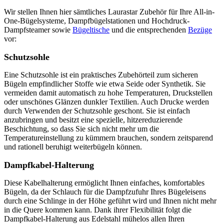
Wir stellen Ihnen hier sämtliches Laurastar Zubehör für Ihre All-in-
One-Bügelsysteme, Dampfbügelstationen und Hochdruck-
Dampfsteamer sowie
Bügeltische
und die entsprechenden
Bezüge
vor:
Schutzsohle
Eine Schutzsohle ist ein praktisches Zubehörteil zum sicheren
Bügeln empfindlicher Stoffe wie etwa Seide oder Synthetik. Sie
vermeiden damit automatisch zu hohe Temperaturen, Druckstellen
oder unschönes Glänzen dunkler Textilien. Auch Drucke werden
durch Verwenden der Schutzsohle geschont. Sie ist einfach
anzubringen und besitzt eine spezielle, hitzereduzierende
Beschichtung, so dass Sie sich nicht mehr um die
Temperatureinstellung zu kümmern brauchen, sondern zeitsparend
und rationell beruhigt weiterbügeln können.
Dampfkabel-Halterung
Diese Kabelhalterung ermöglicht Ihnen einfaches, komfortables
Bügeln, da der Schlauch für die Dampfzufuhr Ihres Bügeleisens
durch eine Schlinge in der Höhe geführt wird und Ihnen nicht mehr
in die Quere kommen kann. Dank ihrer Flexibilität folgt die
Dampfkabel-Halterung aus Edelstahl mühelos allen Ihren