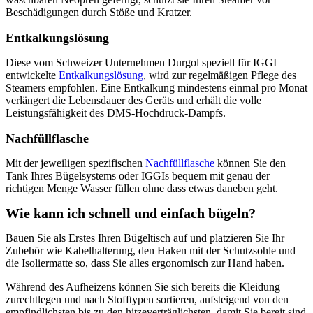
Beschädigungen durch Stöße und Kratzer.
Entkalkungslösung
Diese vom Schweizer Unternehmen Durgol speziell für IGGI
entwickelte
Entkalkungslösung
, wird zur regelmäßigen Pflege des
Steamers empfohlen. Eine Entkalkung mindestens einmal pro Monat
verlängert die Lebensdauer des Geräts und erhält die volle
Leistungsfähigkeit des DMS-Hochdruck-Dampfs.
Nachfüllflasche
Mit der jeweiligen spezifischen
Nachfüllflasche
können Sie den
Tank Ihres Bügelsystems oder IGGIs bequem mit genau der
richtigen Menge Wasser füllen ohne dass etwas daneben geht.
Wie kann ich schnell und einfach bügeln?
Bauen Sie als Erstes Ihren Bügeltisch auf und platzieren Sie Ihr
Zubehör wie Kabelhalterung, den Haken mit der Schutzsohle und
die Isoliermatte so, dass Sie alles ergonomisch zur Hand haben.
Während des Aufheizens können Sie sich bereits die Kleidung
zurechtlegen und nach Stofftypen sortieren, aufsteigend von den
empfindlichsten bis zu den hitzeverträglichsten, damit Sie bereit sind