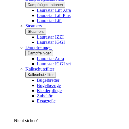
Dampfbügelstationen
Laurastar Lift Xtra
Laurastar Lift Plus
Laurastar Lift
Steamers
Steamers
Laurastar IZZI
Laurastar IGGI
Dampfreiniger
Dampfreiniger
Laurastar Aura
Laurastar IGGI set
Kalkschutzfilter
Kalkschutzfilter
Bügelbretter
Bügelbezüge
Kleiderpflege
Zubehör
Ersatzteile
Nicht sicher?