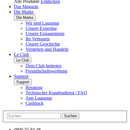
Alle Produkte
Entdecken
Das Magazin
Die Marke
Die Marke
Wir sind Laurastar
Unsere Expertise
Unsere Engagements
Ihr Vertrauen
Unsere Geschichte
Verstehen und Handeln
Le Club
Le Club
Dem Club beitreten
Freundschaftswerbung
Support
Support
Beratung
Technischer Kundendienst / FAQ
App Laurastar
Cashback
Suchen
0800 55 84 48