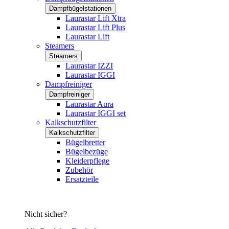
Dampfbügelstationen
Laurastar Lift Xtra
Laurastar Lift Plus
Laurastar Lift
Steamers
Steamers
Laurastar IZZI
Laurastar IGGI
Dampfreiniger
Dampfreiniger
Laurastar Aura
Laurastar IGGI set
Kalkschutzfilter
Kalkschutzfilter
Bügelbretter
Bügelbezüge
Kleiderpflege
Zubehör
Ersatzteile
Nicht sicher?