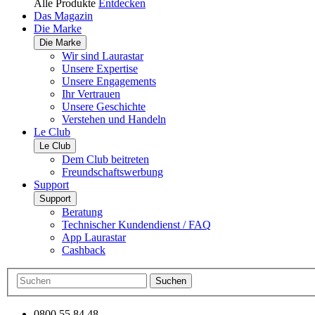
Alle Produkte
Entdecken
Das Magazin
Die Marke
Die Marke
Wir sind Laurastar
Unsere Expertise
Unsere Engagements
Ihr Vertrauen
Unsere Geschichte
Verstehen und Handeln
Le Club
Le Club
Dem Club beitreten
Freundschaftswerbung
Support
Support
Beratung
Technischer Kundendienst / FAQ
App Laurastar
Cashback
Suchen
0800 55 84 48