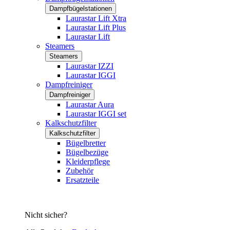
Dampfbügelstationen
Laurastar Lift Xtra
Laurastar Lift Plus
Laurastar Lift
Steamers
Steamers
Laurastar IZZI
Laurastar IGGI
Dampfreiniger
Dampfreiniger
Laurastar Aura
Laurastar IGGI set
Kalkschutzfilter
Kalkschutzfilter
Bügelbretter
Bügelbezüge
Kleiderpflege
Zubehör
Ersatzteile
Nicht sicher?