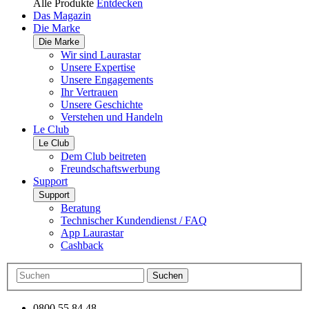
Alle Produkte
Entdecken
Das Magazin
Die Marke
Die Marke
Wir sind Laurastar
Unsere Expertise
Unsere Engagements
Ihr Vertrauen
Unsere Geschichte
Verstehen und Handeln
Le Club
Le Club
Dem Club beitreten
Freundschaftswerbung
Support
Support
Beratung
Technischer Kundendienst / FAQ
App Laurastar
Cashback
Suchen
0800 55 84 48