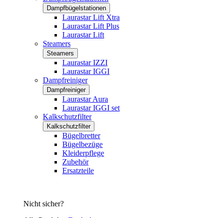
Dampfbügelstationen
Laurastar Lift Xtra
Laurastar Lift Plus
Laurastar Lift
Steamers
Steamers
Laurastar IZZI
Laurastar IGGI
Dampfreiniger
Dampfreiniger
Laurastar Aura
Laurastar IGGI set
Kalkschutzfilter
Kalkschutzfilter
Bügelbretter
Bügelbezüge
Kleiderpflege
Zubehör
Ersatzteile
Nicht sicher?