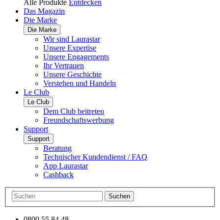
Alle Produkte
Entdecken
Das Magazin
Die Marke
Die Marke
Wir sind Laurastar
Unsere Expertise
Unsere Engagements
Ihr Vertrauen
Unsere Geschichte
Verstehen und Handeln
Le Club
Le Club
Dem Club beitreten
Freundschaftswerbung
Support
Support
Beratung
Technischer Kundendienst / FAQ
App Laurastar
Cashback
Suchen
0800 55 84 48