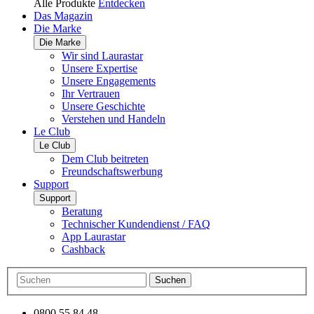
Alle Produkte
Entdecken
Das Magazin
Die Marke
Die Marke
Wir sind Laurastar
Unsere Expertise
Unsere Engagements
Ihr Vertrauen
Unsere Geschichte
Verstehen und Handeln
Le Club
Le Club
Dem Club beitreten
Freundschaftswerbung
Support
Support
Beratung
Technischer Kundendienst / FAQ
App Laurastar
Cashback
Suchen
0800 55 84 48