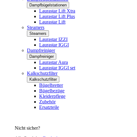
Dampfbügelstationen
Laurastar Lift Xtra
Laurastar Lift Plus
Laurastar Lift
Steamers
Steamers
Laurastar IZZI
Laurastar IGGI
Dampfreiniger
Dampfreiniger
Laurastar Aura
Laurastar IGGI set
Kalkschutzfilter
Kalkschutzfilter
Bügelbretter
Bügelbezüge
Kleiderpflege
Zubehör
Ersatzteile
Nicht sicher?