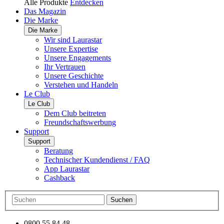
Alle Produkte
Entdecken
Das Magazin
Die Marke
Die Marke
Wir sind Laurastar
Unsere Expertise
Unsere Engagements
Ihr Vertrauen
Unsere Geschichte
Verstehen und Handeln
Le Club
Le Club
Dem Club beitreten
Freundschaftswerbung
Support
Support
Beratung
Technischer Kundendienst / FAQ
App Laurastar
Cashback
Suchen
0800 55 84 48