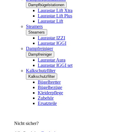
Dampfbügelstationen
Laurastar Lift Xtra
Laurastar Lift Plus
Laurastar Lift
Steamers
Steamers
Laurastar IZZI
Laurastar IGGI
Dampfreiniger
Dampfreiniger
Laurastar Aura
Laurastar IGGI set
Kalkschutzfilter
Kalkschutzfilter
Bügelbretter
Bügelbezüge
Kleiderpflege
Zubehör
Ersatzteile
Nicht sicher?