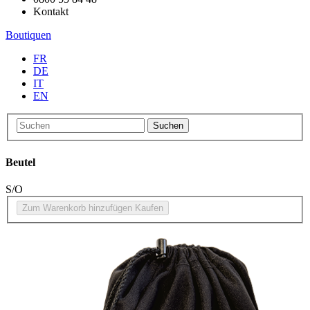
Kontakt
Boutiquen
FR
DE
IT
EN
Suchen
Beutel
S/O
Zum Warenkorb hinzufügen
Kaufen