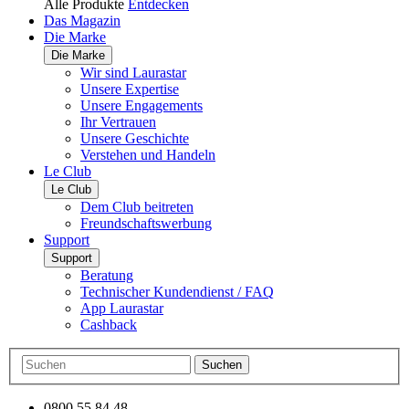
Alle Produkte
Entdecken
Das Magazin
Die Marke
Die Marke
Wir sind Laurastar
Unsere Expertise
Unsere Engagements
Ihr Vertrauen
Unsere Geschichte
Verstehen und Handeln
Le Club
Le Club
Dem Club beitreten
Freundschaftswerbung
Support
Support
Beratung
Technischer Kundendienst / FAQ
App Laurastar
Cashback
Suchen
0800 55 84 48