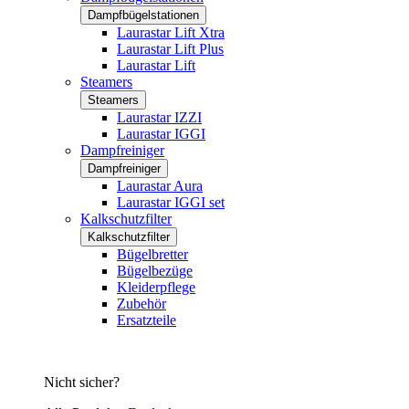
Dampfbügelstationen
Laurastar Lift Xtra
Laurastar Lift Plus
Laurastar Lift
Steamers
Steamers
Laurastar IZZI
Laurastar IGGI
Dampfreiniger
Dampfreiniger
Laurastar Aura
Laurastar IGGI set
Kalkschutzfilter
Kalkschutzfilter
Bügelbretter
Bügelbezüge
Kleiderpflege
Zubehör
Ersatzteile
Nicht sicher?