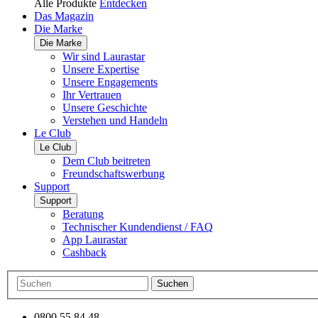
Alle Produkte
Entdecken
Das Magazin
Die Marke
Die Marke
Wir sind Laurastar
Unsere Expertise
Unsere Engagements
Ihr Vertrauen
Unsere Geschichte
Verstehen und Handeln
Le Club
Le Club
Dem Club beitreten
Freundschaftswerbung
Support
Support
Beratung
Technischer Kundendienst / FAQ
App Laurastar
Cashback
Suchen
0800 55 84 48