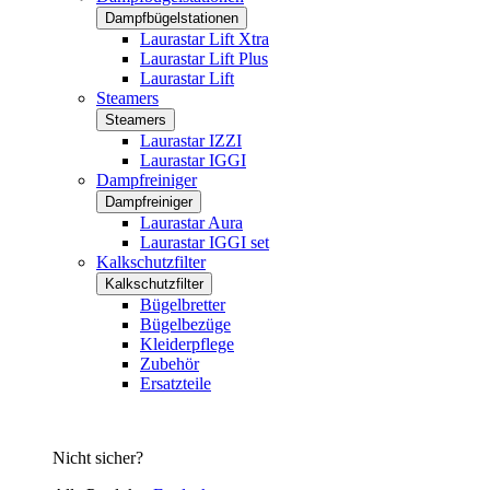
Dampfbügelstationen
Laurastar Lift Xtra
Laurastar Lift Plus
Laurastar Lift
Steamers
Steamers
Laurastar IZZI
Laurastar IGGI
Dampfreiniger
Dampfreiniger
Laurastar Aura
Laurastar IGGI set
Kalkschutzfilter
Kalkschutzfilter
Bügelbretter
Bügelbezüge
Kleiderpflege
Zubehör
Ersatzteile
Nicht sicher?